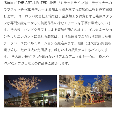
”State of THE ART. LIMITED LINE リミテッドライン”は、デザイナーの
ラフスケッチ→3Dモデル→金属加工→組み立て→装飾の工程を経て完成
します。 ヨーロッパの自社工場では、金属加工を得意とする熟練スタッ
フが専門知識を生かして芸術作品の様なモチーフを丁寧に製造していま
す。その後、ハンドクラフトによる装飾が施されます。 イルミネーショ
ンをよりエレガントに見せる装飾は、ミリ単位までこだわり製造したモ
チーフベースにイルミネーションを組込みます。細部にまで試行錯誤を
繰り返しこだわり抜いた商品は、厳しい社内品質テストもパスしてま
す。 その高い技術でしか創れないリアルなアニマルを中心に、樹木や
POPなオブジェなどの作品をご紹介します。