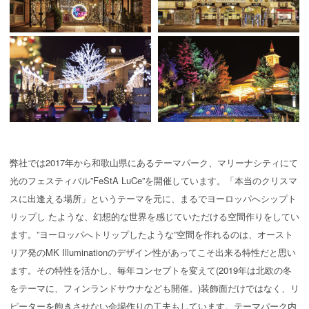
弊社では2017年から和歌山県にあるテーマパーク、マリーナシティにて
光のフェスティバル”FeStA LuCe”を開催しています。「本当のクリスマ
スに出逢える場所」というテーマを元に、まるでヨーロッパへシップト
リップし たような、幻想的な世界を感じていただける空間作りをしてい
ます。”ヨーロッパへトリップしたような”空間を作れるのは、オースト
リア発のMK Illuminationのデザイン性があってこそ出来る特性だと思い
ます。その特性を活かし、毎年コンセプトを変えて(2019年は北欧の冬
をテーマに、フィンランドサウナなども開催。)装飾面だけではなく、リ
ピーターを飽きさせない会場作りの工夫もしています。テーマパーク内