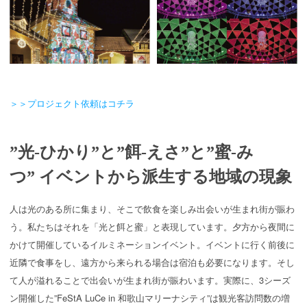
＞＞プロジェクト依頼はコチラ
”光-ひかり”と”餌-えさ”と”蜜-み
つ” イベントから派生する地域の現象
人は光のある所に集まり、そこで飲食を楽しみ出会いが生まれ街が賑わ
う。私たちはそれを「光と餌と蜜」と表現しています。夕方から夜間に
かけて開催しているイルミネーションイベント。イベントに行く前後に
近隣で食事をし、遠方から来られる場合は宿泊も必要になります。そし
て人が溢れることで出会いが生まれ街が賑わいます。実際に、3シーズ
ン開催した”FeStA LuCe in 和歌山マリーナシティ”は観光客訪問数の増