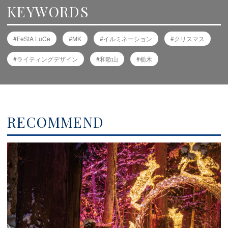
KEYWORDS
FeStA LuCe
MK
イルミネーション
クリスマス
ライティングデザイン
和歌山
栃木
RECOMMEND