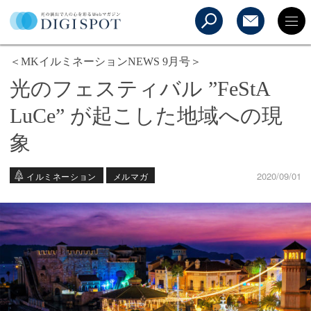
＜MKイルミネーションNEWS 9月号＞
光のフェスティバル ”FeStA
LuCe” が起こした地域への現
象
2020/09/01
イルミネーション
メルマガ