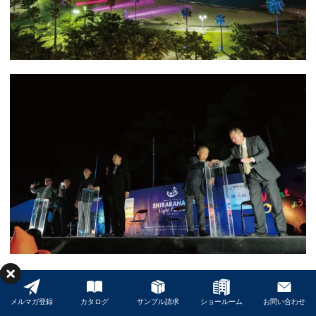
ライトパレードは和歌山の紀南へも続いています。
延長620mに渡る白砂の浜を光と音で彩るライトアッププロジェクト
メルマガ登録
カタログ
サンプル請求
ショールーム
お問い合わせ
「SHIRARAHAMA LIGHT PARADE by FeStA LuCe」