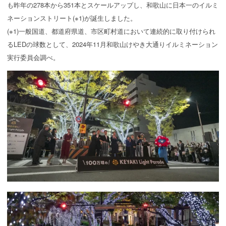
も昨年の278本から351本とスケールアップし、和歌山に日本一のイルミ
ネーションストリート(※1)が誕生しました。
(※1)一般国道、都道府県道、市区町村道において連続的に取り付けられ
るLEDの球数として、2024年11月和歌山けやき大通りイルミネーション
実行委員会調べ。