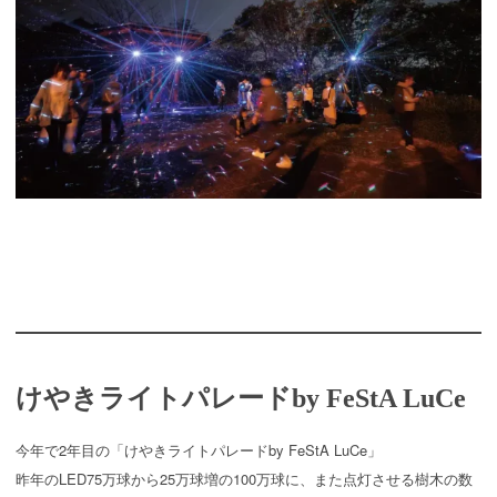
けやきライトパレードby FeStA LuCe
今年で2年目の「けやきライトパレードby FeStA LuCe」
昨年のLED75万球から25万球増の100万球に、また点灯させる樹木の数