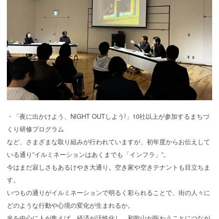
・「夜に出かけよう、NIGHT OUTしよう!」10社以上が参加するまちづ
くり研修プログラム
など、さまざまな取り組みが行われていますが、初年度からお伝えして
いる通り”イルミネーションはあくまでも「インフラ」”。
今はまだ寂しさもあるけやき大通り。空き家や空きテナントも目立ちま
す。
いつもの通りがイルミネーションで明るく彩られることで、街の人々に
どのような行動や心境の変化が生まれるか。
光を中心に人が集えば、経済が活性化し、和歌山が賑わうことにつなが