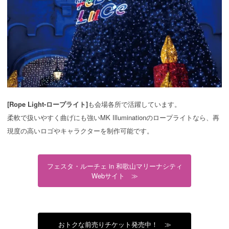
[Rope Light-ロープライト]
も会場各所で活躍しています。
柔軟で扱いやすく曲げにも強いMK Illuminationのロープライトなら、再
現度の高いロゴやキャラクターを制作可能です。
フェスタ・ルーチェ in 和歌山マリーナシティ
Webサイト ≫
おトクな前売りチケット発売中！ ≫