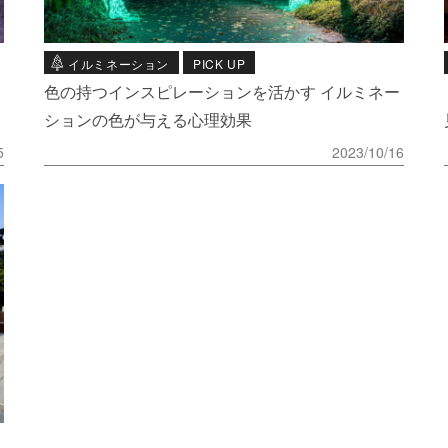
イルミネーション
PICK UP
色の持つインスピレーションを活かす イルミネー
ションの色が与える心理効果
5
2023/10/16