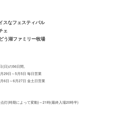
スイスなフェスティバル
チェ
んどう湖ファミリー牧場
7日(日)の56日間。
4月29日～5月5日 毎日営業
5月6日～6月27日 金土日営業
時点灯(時期によって変動)～21時(最終入場20時半)