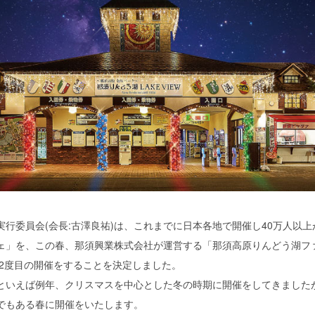
実行委員会(会長:古澤良祐)は、これまでに日本各地で開催し40万人以
ェ」を、この春、那須興業株式会社が運営する「那須高原りんどう湖フ
、2度目の開催をすることを決定しました。
といえば例年、クリスマスを中心とした冬の時期に開催をしてきました
でもある春に開催をいたします。