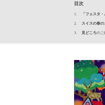
目次
「フェスタ・
スイスの春の
見どころ
のご