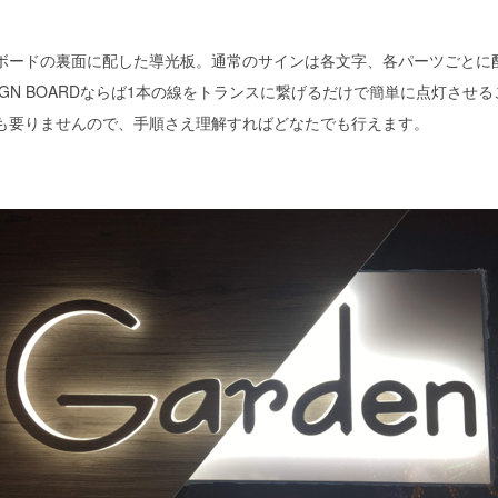
ボードの裏面に配した導光板。通常のサインは各文字、各パーツごとに
C SIGN BOARDならば1本の線をトランスに繋げるだけで簡単に点灯させ
も要りませんので、手順さえ理解すればどなたでも行えます。