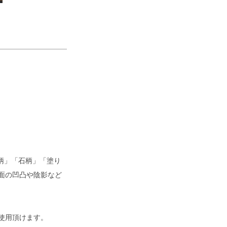
柄」「石柄」「塗り
面の凹凸や陰影など
使用頂けます。