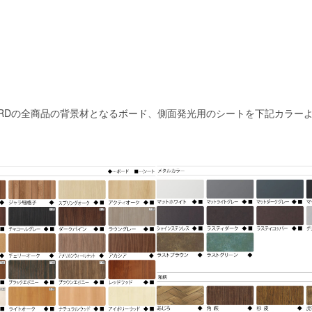
GN BOARDの全商品の背景材となるボード、側面発光用のシートを下記カラ