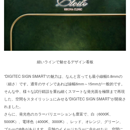
細いラインで魅せるデザイン看板
”DIGITEC SIGN SMART”の魅力は、なんと言っても最小線幅0.8mmの
〈細さ〉です。通常のサインであれば線幅6mm～15mmが一般的です。
そんな中、様々な試行錯誤を重ね細くスマートな発光面を極限まで再現
した、空間をスタイリッシュにみせる”DIGITEC SIGN SMART”が開発さ
れました。
さらに、発光色のカラーバリエーションも豊富で、白（6000K、
5000K）、電球色（4000K、3000K）、レッド、オレンジ、グリーン、
ブルーの8色があります。店舗のイメージカラーに合わせたり、空間に