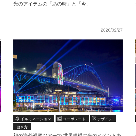
光のアイテムの「あの時」と「今」
1
2026/02/27
イルミネーション
コーポレート
デザイン
働き方
初の海外視察ツアーで 世界規模の光のイベントを