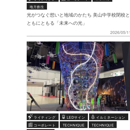
地方創生
光がつなぐ想いと地域のかたち 美山中学校閉校と
ともにともる「未来への光」
2026/05/1
ライティング
LEDサイン
イルミネーション
コーポレート
TECHNIQUE
TECHNIQUE