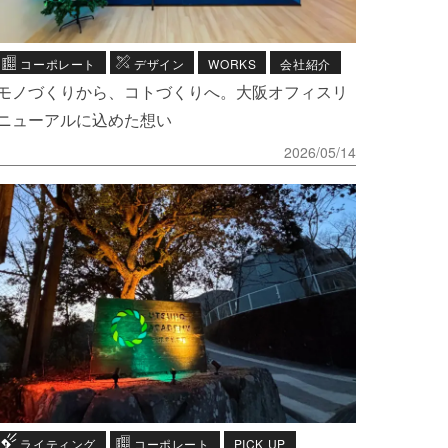
コーポレート
デザイン
WORKS
会社紹介
モノづくりから、コトづくりへ。大阪オフィスリ
ニューアルに込めた想い
2026/05/14
ライティング
コーポレート
PICK UP