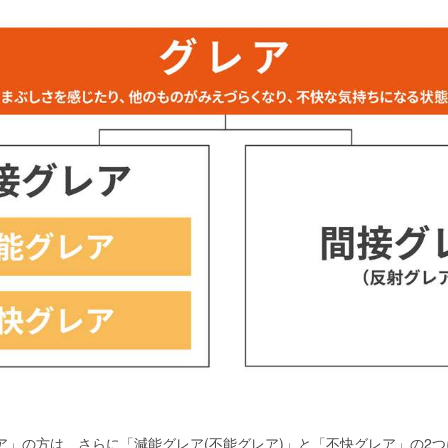
ア」の方は、さらに「減能グレア(不能グレア)」と「不快グレア」の2