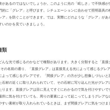
験があるのではないでしょうか。このように光の「眩しさ」で不快感が
門的に「グレア」と呼びます。シチュエーションに合わせて照明器具の
レア」を防ぐことができます。では、実際にどのような「グレア」があ
すいのかを見ていきましょう。
種類
どんな光で感じるのかなどで種類があります。大きく分類すると「直接
。その名前の通り、「直接グレア」は直接見える光によって感じるグレ
によって感じるグレアです。「間接グレア」の方が少し想像しづらいと
た石材の近くに取り入れられていて、その石材に写り込んだ光がグレア
たります。直接グレアは目に見えてすぐにわかるので気を付けやすいで
場所に気を付けていても、周りの要素によって起こってしまうグレアな
やすい素材が取り入れられているときは、まず間接グレアに気をつけま