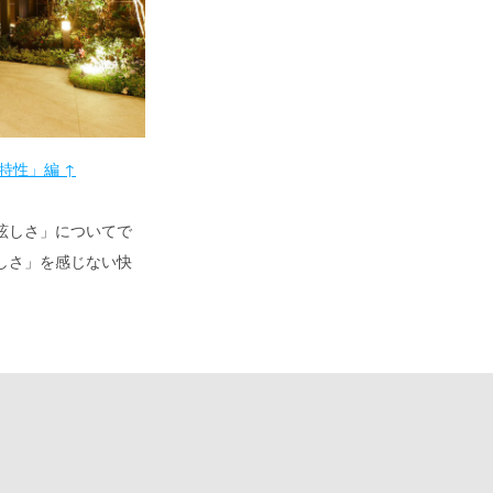
特性」編 ↑
眩しさ」についてで
しさ」を感じない快