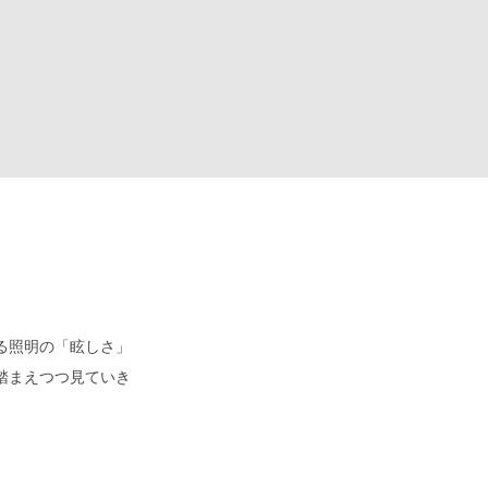
る照明の「眩しさ」
踏まえつつ見ていき