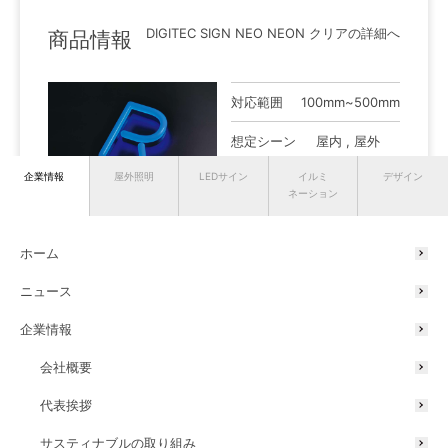
DIGITEC SIGN NEO NEON クリアの詳細へ
商品情報
対応範囲
100mm~500mm
想定シーン
屋内 , 屋外
企業情報
屋外照明
LEDサイン
イルミ
デザイン
ネーション
発光仕様
ホーム
6000K相当
5000K相当
4000K相当
2500K
アンバー
ニュース
企業情報
レモン
オレンジ
レッド
レッド
ピンク
イエロー
ピンク
会社概要
ブルー
アイス
グリーン
代表挨拶
ブルー
サスティナブルの取り組み