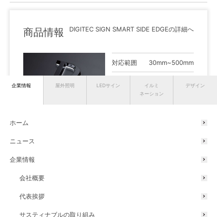
DIGITEC SIGN SMART SIDE EDGEの詳細へ
商品情報
対応範囲
30mm~500mm
想定シーン
屋内 , 屋外
企業情報
屋外照明
LEDサイン
イルミ
デザイン
ネーション
発光仕様
ホーム
ニュース
6000K相当
5000K相当
4000K相当
3000K相当
2500K相当
企業情報
アンバー
レモン
オレンジ
レッド
ピンク
会社概要
イエロー
代表挨拶
ブルー
グリーン
サスティナブルの取り組み