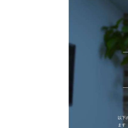
以下
ます