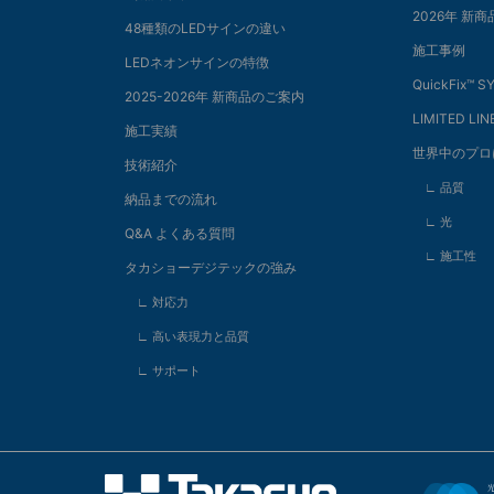
2026年 新
48種類のLEDサインの違い
施工事例
LEDネオンサインの特徴
QuickFix™️ 
2025-2026年 新商品のご案内
LIMITED LIN
施工実績
世界中のプロ
技術紹介
∟ 品質
納品までの流れ
∟ 光
Q&A よくある質問
∟ 施工性
タカショーデジテックの強み
∟ 対応力
∟ 高い表現力と品質
∟ サポート