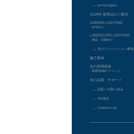
∟ yomosugara
2026年 新商品のご案内
GARDEN LIGHTING
- 住宅向け -
LANDSCAPE LIGHTING
- 施設・店舗向け -
∟ 光のリノベーション事例
施工事例
光の照明講座
- 基礎知識&テクニック -
光の品質・サポート
∟ 品質への取り組み
∟ 3年保証
∟ Creative Lab.