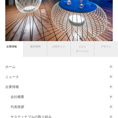
企業情報
屋外照明
LEDサイン
イルミ
デザイン
ガーデンアップライト
和風ライト
屋外用部材ライト
ネーション
ホテル/旅館/宿泊施設
ホーム
ニュース
企業情報
会社概要
代表挨拶
サスティナブルの取り組み