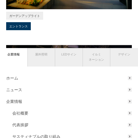
ガーデンアップライト
エントランス
企業情報
屋外照明
LEDサイン
イルミ
デザイン
ネーション
ホーム
ニュース
企業情報
会社概要
代表挨拶
ガーデンアップライト
デコレーションライト
ポールライト
サスティナブルの取り組み