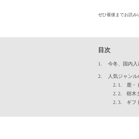
ぜひ最後までお読み
目次
今冬、国内入
人気ジャンル
2. 1. 
2. 2. 
2. 3. 