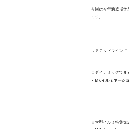
今回は今年新登場予
ます。
リミテッドラインに
☆ダイナミックでまるで
＜MKイルミネーション
☆大型イルミ特集第