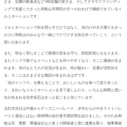
さま、近隣の飲食店など160店舗の皆さま、そしてクラウドファンディ
ングで支援くださった和歌山市県民の方々のおかげで継続できているイ
ルミネーションです。
イルミネーションで街を照らすだけではなく、光のけやき大通りをきっ
かけに和歌山のみんなで一緒にワクワクする街を作っていこう、という
想いがあります。
また、明るく照らすことで夜間の安全を守り、防犯対策にもなります。
またインフラ面でもイベントなどを作りやすくなり、そこに価値が生ま
れます。光のもとで人の交流が生まれ、街が賑わい、交通が活性化す
る。そこにはさまざまな物語が生まれるはずです。
「光のインフラ」を整えることで、おいしいものを食べて語り合った
り、きれいなイルミネーションを見て楽しんだり、いろんな時間と思い
出が生まれる化学反応はきっと起こると信じています。
点灯式当日は午後からディズニーパレード、夕方からけやきライトパレ
ードと過去にはない長時間の歩行者天国区間を設けました。そのため和
歌山市、警察、警備会社など多くの関係者と密に連携を取り、無事事故