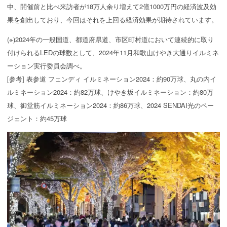
中、開催前と比べ来訪者が18万人余り増えて2億1000万円の経済波及効
果を創出しており、今回はそれを上回る経済効果が期待されています。
(※)2024年の一般国道、都道府県道、市区町村道において連続的に取り
付けられるLEDの球数として、2024年11月和歌山けやき大通りイルミネ
ーション実行委員会調べ。
[参考] 表参道 フェンディ イルミネーション2024：約90万球、丸の内イ
ルミネーション2024：約82万球、けやき坂イルミネーション：約80万
球、御堂筋イルミネーション2024：約86万球、2024 SENDAI光のペー
ジェント：約45万球