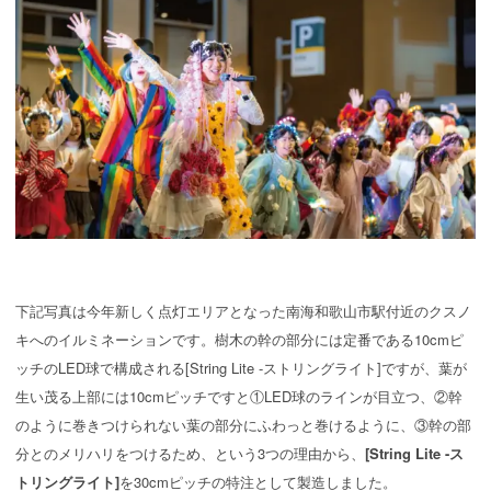
下記写真は今年新しく点灯エリアとなった南海和歌山市駅付近のクスノ
キへのイルミネーションです。樹木の幹の部分には定番である10cmピ
ッチのLED球で構成される[String Lite -ストリングライト]ですが、葉が
生い茂る上部には10cmピッチですと①LED球のラインが目立つ、②幹
のように巻きつけられない葉の部分にふわっと巻けるように、③幹の部
分とのメリハリをつけるため、という3つの理由から、
[String Lite -ス
トリングライト]
を30cmピッチの特注として製造しました。