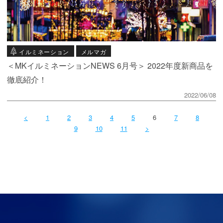
イルミネーション
メルマガ
＜MKイルミネーションNEWS 6月号＞ 2022年度新商品を
徹底紹介！
2022/06/08
<
1
2
3
4
5
6
7
8
9
10
11
>