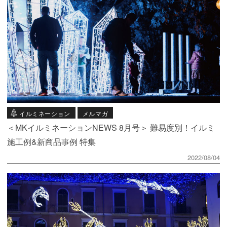
イルミネーション
メルマガ
＜MKイルミネーションNEWS 8月号＞ 難易度別！イルミ
施工例&新商品事例 特集
2022/08/04