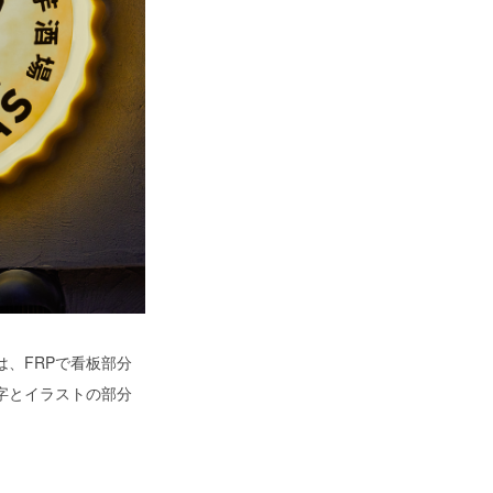
、FRPで看板部分
字とイラストの部分