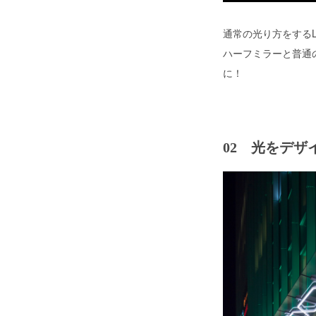
通常の光り方をする
ハーフミラーと普通
に！
02 光をデザ