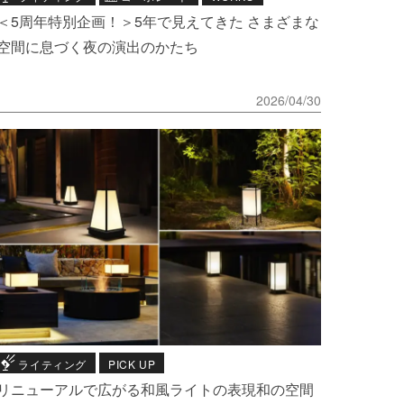
＜5周年特別企画！＞5年で見えてきた さまざまな
空間に息づく夜の演出のかたち
2026/04/30
ライティング
PICK UP
リニューアルで広がる和風ライトの表現和の空間