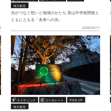
地方創生
光がつなぐ想いと地域のかたち 美山中学校閉校と
ともにともる「未来への光」
9
2026/05/11
ライティング
コーポレート
PICK UP
地方創生