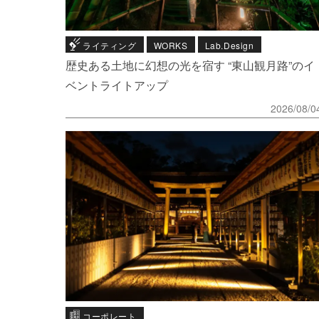
ライティング
WORKS
Lab.Design
歴史ある土地に幻想の光を宿す “東山観月路”のイ
ベントライトアップ
2026/08/0
コーポレート