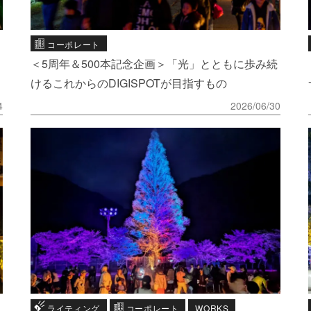
コーポレート
＜5周年＆500本記念企画＞「光」とともに歩み続
けるこれからのDIGISPOTが目指すもの
4
2026/06/30
ライティング
コーポレート
WORKS