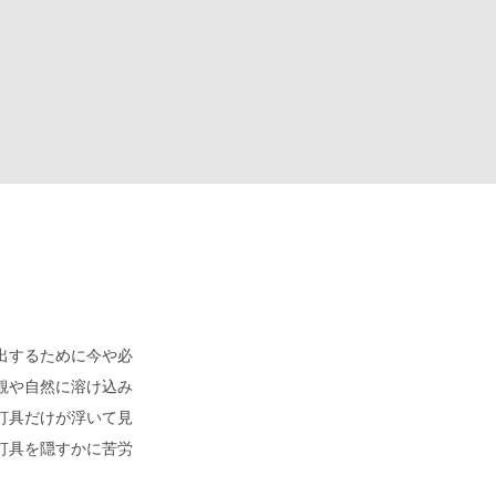
出するために今や必
観や自然に溶け込み
灯具だけが浮いて見
灯具を隠すかに苦労