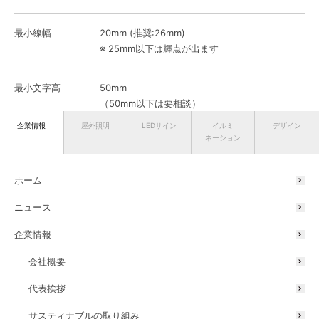
最小線幅
20mm (推奨:26mm)
※ 25mm以下は輝点が出ます
最小文字高
50mm
（50mm以下は要相談）
企業情報
屋外照明
LEDサイン
イルミ
デザイン
ネーション
最大文字高
500mm
(500mm以上は要相談)
ホーム
厚さ
15mm/20mm
ニュース
企業情報
仕様
正面：指定色塗装または遮光シート、プレート貼
り合わせ
会社概要
t1〜t3ステンレス鏡面・HL貼り合わせ
t1.5〜t3指定色塗装・アクリル貼り合わせ
代表挨拶
側面：発光
背面：指定色塗装または遮光シート
サスティナブルの取り組み