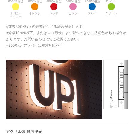
6000K相当
5000K相当
4000K相当
3000K相当
2500K相当
アンバー
レモン
オレンジ
レッド
ピンク
ブルー
グリーン
イエロー
※前後500K程度の誤差が生じる場合があります。
※線幅10mm以下、またはロゴ形状により製作できない発光色がある場合が
あります。お問い合わせにてご確認ください。
※2500Kとアンバーは屋外対応不可
アクリル製 側面発光