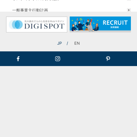
一般事業主行動計画
材質
アクリル
JP
EN
表面処理見本
色見本は、写真のため実物と異なって見えることがあります。
形状によって、塗装ができない場合があります。表面処理について
は、その都度お問合せください。
塗装以外にも対応可能です。DICカラー、日塗工などカラー見本より
ご指定ください。ご希望のカラーがある場合は、ご相談ください。
アクリル面塗装
★…価格の目安