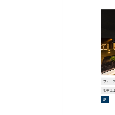
ウォー
地中埋
庭