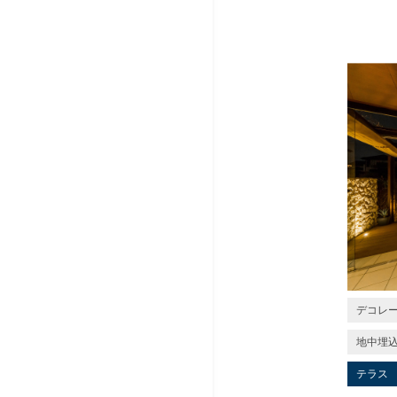
デコレ
地中埋
テラス