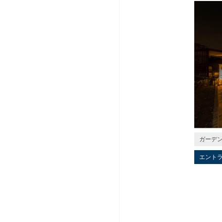
ガーデ
エント