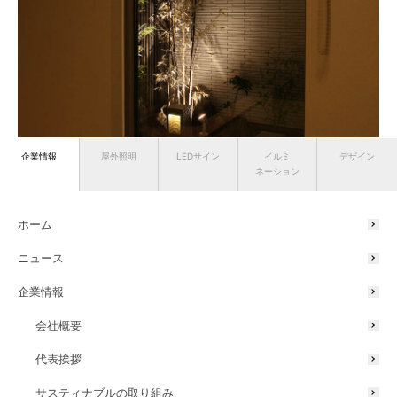
ウォールスポットライト
企業情報
屋外照明
LEDサイン
イルミ
デザイン
ネーション
坪庭
ホーム
ニュース
企業情報
会社概要
代表挨拶
サスティナブルの取り組み