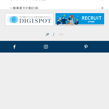
一般事業主行動計画
ウォーターライト
ウォールスポットライト
JP
EN
ホテル/旅館/宿泊施設