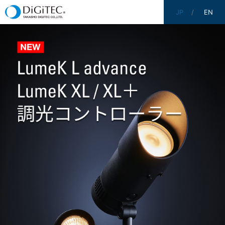
JP
EN