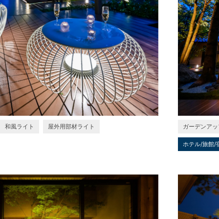
和風ライト
屋外用部材ライト
ガーデンアッ
ホテル/旅館/