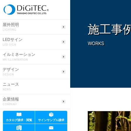
施工事
屋外照明
LIGHTING
LEDサイン
WORKS
LED SIGN
イルミネーション
MK ILLUMINATION
デザイン
DESIGN
ニュース
NEWS
企業情報
COMPANY
カタログ請求・閲覧
サインサンプル請求