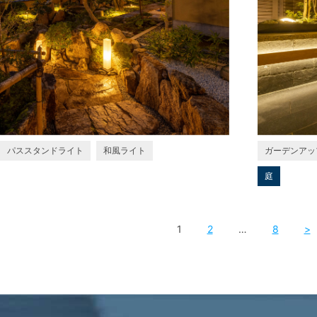
パススタンドライト
和風ライト
ガーデンアッ
庭
1
2
…
8
>