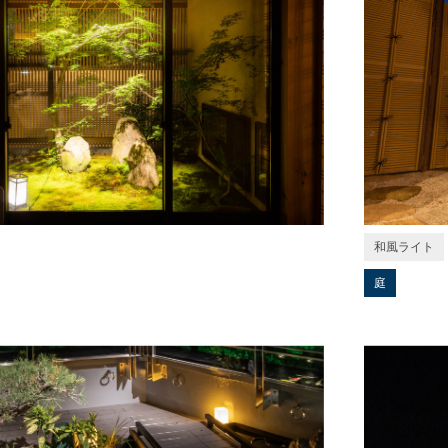
和風ライト
庭