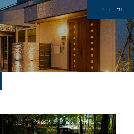
JP
EN