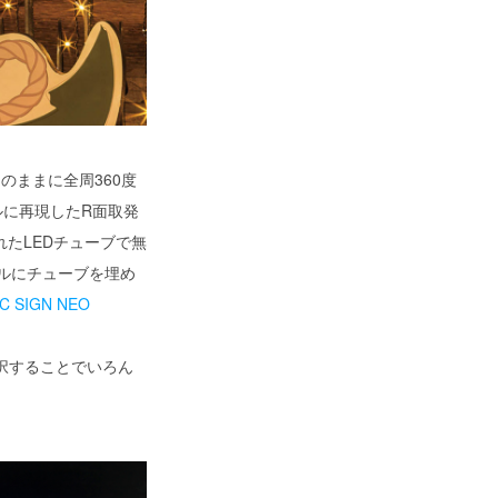
のままに全周360度
ルに再現したR面取発
れたLEDチューブで無
ルにチューブを埋め
EC SIGN NEO
択することでいろん