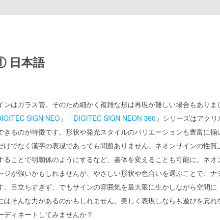
① 日本語
インはガラス管。そのため細かく複雑な形は再現が難しい場合もありま
DIGITEC SIGN NEO
」「
DIGITEC SIGN NEON 360
」シリーズはアクリ
できるのが特徴です。形状や発光スタイルのバリエーションも豊富に揃
だけでなく漢字の表現であっても問題ありません。ネオンサインの性質
することで明朝体のようにするなど、書体を変えることも可能に。ネオ
ージが強いかもしれませんが、やさしい形状や色合いを選ぶことで、ナ
す。目立ちすぎず、でもサインの雰囲気を最大限に生かしながら空間に
にはそんな力があるのかもしれません。美しく表現しならも遊びを忘れ
ーディネートしてみませんか？