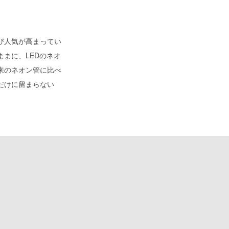
び人気が高まってい
まに、LEDのネオ
来のネオン管に比べ
だけに留まらない