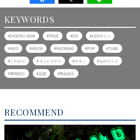
KEYWORDS
DIGITEC SIGN
FREE
ICE
LEDサイン
NEO
NEON
NEON360
POP
TUBE
こだわり
コントラクト
ネオン
ものづくり
事例紹介
品質
商品紹介
RECOMMEND