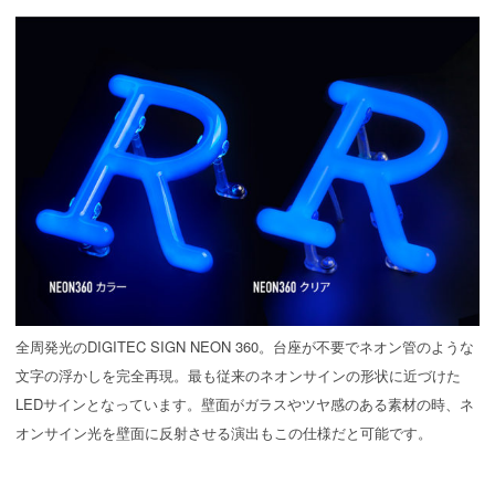
全周発光のDIGITEC SIGN NEON 360。台座が不要でネオン管のような
文字の浮かしを完全再現。最も従来のネオンサインの形状に近づけた
LEDサインとなっています。壁面がガラスやツヤ感のある素材の時、ネ
オンサイン光を壁面に反射させる演出もこの仕様だと可能です。