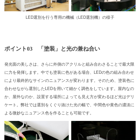
LED選別を行う専用の機械（LED選別機）の様子
ポイント03 「塗装」と光の兼ね合い
発光面の美しさは、さらに外側のアクリルと組み合わさることで最大限
に力を発揮します。中でも塗装に色がある場合、LEDの色の組み合わせ
により最終的なサインのニュアンスが変わります。そのため、塗装色に
合わせながら選別したLEDを用いて細かく調色をしています。屋内なの
か、屋外なのか、設置する場所によっても見え方が変わるほど光はデリ
ケート。弊社では選別をくぐり抜けた光の幅で、中間色や黄色の濃淡に
よる微妙なニュアンス色を作ることも可能です。