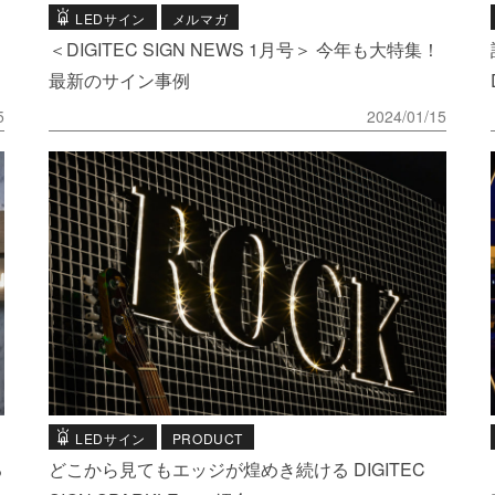
LEDサイン
メルマガ
＜DIGITEC SIGN NEWS 1月号＞ 今年も大特集！
最新のサイン事例
5
2024/01/15
LEDサイン
PRODUCT
る
どこから見てもエッジが煌めき続ける DIGITEC