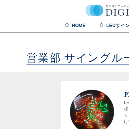
HOME
LEDサイ
営業部 サイングル
P
L
様
く
け