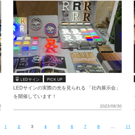
LEDサイン
PICK UP
LEDサインの実際の光を見られる 「社内展示会」
を開催しています！
2
2023/08/30
1
2
3
4
5
6
7
8
…
11