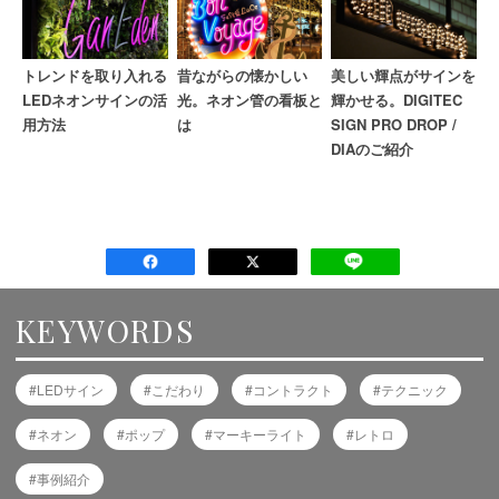
トレンドを取り入れる
昔ながらの懐かしい
美しい輝点がサインを
LEDネオンサインの活
光。ネオン管の看板と
輝かせる。DIGITEC
用方法
は
SIGN PRO DROP /
DIAのご紹介
KEYWORDS
LEDサイン
こだわり
コントラクト
テクニック
ネオン
ポップ
マーキーライト
レトロ
事例紹介