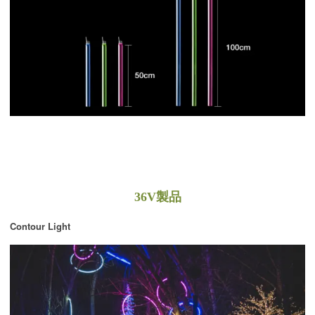
36V製品
Contour Light