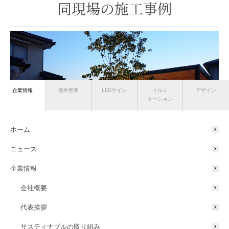
同現場の施工事例
企業情報
屋外照明
LEDサイン
イルミ
デザイン
ネーション
ホーム
ニュース
企業情報
ガーデンアップライト
ダウンライト
屋外用部材ライト
会社概要
テラス
代表挨拶
サスティナブルの取り組み