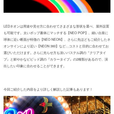
LEDネオンは用途や見せ方に合わせてさまざまな形状を選べ、屋外設置
も可能です。太いポップ書体にマッチする【NEO POP】、細い台座に
球体に近い断面が特徴の【NEO NEON】、さらに先ほどもご紹介したネ
オンサインにより近い【NEON 360】など…コストと目的に合わせてお
選びいただけます。さらに光らせ方も淡いパステル調の『クリアタイ
プ』と鮮やかなビビッド調の『カラータイプ』の2種類があるので、演
出したい印象に合わせることができます。
今回ご紹介した内容をより詳しく解説した記事もあります！