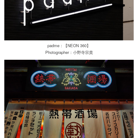
padme：【NEON 360】
Photographer：小野寺宗貴