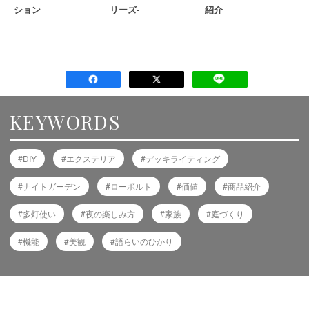
ション
リーズ-
紹介
KEYWORDS
DIY
エクステリア
デッキライティング
ナイトガーデン
ローボルト
価値
商品紹介
多灯使い
夜の楽しみ方
家族
庭づくり
機能
美観
語らいのひかり