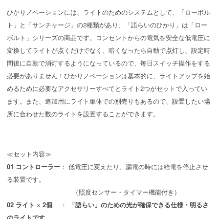
ひかりノベーションには、ライトのためのシステムとして、「ローボル
ト」と「サンチャージ」の2種類があり、「語らいのひかり」は「ロー
ボルト」シリーズの商品です。コンセントからの電気を安全な低電圧に
変換してライトが点くだけでなく、暗くなったら自動で点灯し、設定時
間後に自動で消灯するようになっているので、毎日スイッチ操作をする
必要がありません！ひかりノベーションは基本的に、ライトアップを始
めるために必要なアクセサリーすべてとライト2つがセットで入ってい
ます。また、追加用にライト単体での別売りもあるので、設置したい場
所に合わせた数のライトを設置することができます。
≪セット内容≫
01 コントローラー
： 低電圧に変えたり、漏電の時には給電を停止させ
る装置です。
（照度センサー・タイマー機能付き）
02 ライト × 2個
：
「語らい」のための光が確保できる仕様・明るさ
のライトです。