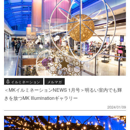
イルミネーション
メルマガ
＜MKイルミネーションNEWS 1月号＞明るい室内でも輝
きを放つMK Illuminationギャラリー
2024/01/09