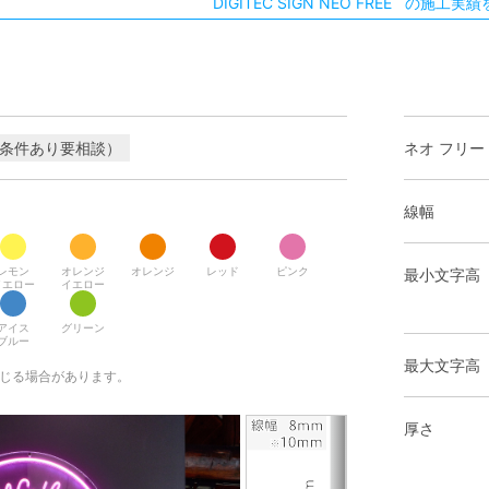
DIGITEC SIGN NEO FREE の施工実
 条件あり要相談）
ネオ フリー
線幅
レモン
オレンジ
オレンジ
レッド
ピンク
最小文字高
イエロー
イエロー
アイス
グリーン
ブルー
最大文字高
生じる場合があります。
厚さ