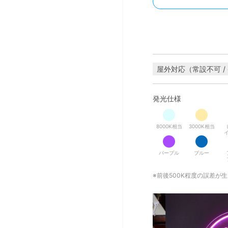
屋外対応（常設不可 /
発光仕様
8000K相当
3000K相当
パープル
ブルー
※前後500K程度の誤差が