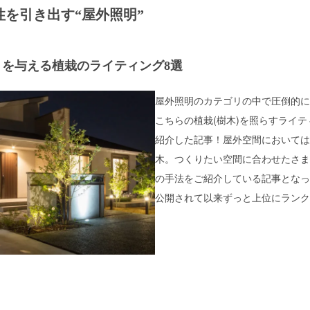
性を引き出す
“屋外照明”
りを与える
植栽のライティング8選
屋外照明のカテゴリの中で圧倒的に
こちらの植栽(樹木)を照らすライ
紹介した記事！屋外空間においては
木。つくりたい空間に合わせたさま
の手法をご紹介している記事となっ
公開されて以来ずっと上位にランク