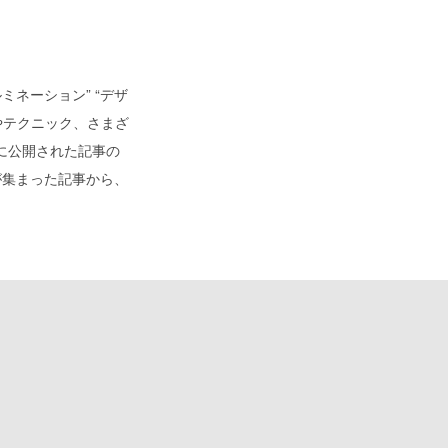
ルミネーション” “デザ
やテクニック、さまざ
に公開された記事の
が集まった記事から、