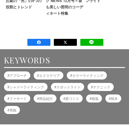
お庭の「光」の5つの
グ NEWS 12月号＞昼
ンライト
役割とトレンド
も美しい照明のコーデ
ィネート特集
KEYWORDS
アプローチ
エクステリア
カラーライティング
シャドーライティング
スポットライト
テクニック
ファサード
商品紹介
庭づくり
植栽
樹木
美観