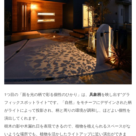
1つ目の「面を光の柄で彩る個性のひかり」は、
具象柄
を映し出す”グラ
フィックスポットライト”です。「自然」をモチーフにデザインされた柄
がライトによって投影され、柄と周りの環境が調和し、ほどよい個性を
演出してくれます。
樹木の影や木漏れ日を表現できるので、植物を植えられるスペースがな
いような場所でも、植物を活かしたライトアップに近い演出ができま