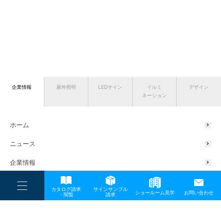
企業情報
屋外照明
LEDサイン
イルミ
デザイン
ネーション
ホーム
ニュース
企業情報
会社概要
----
カタログ請求
サインサンプル
----
ショールーム見学
お問い合わせ
----
-
・閲覧
請求
-
代表挨拶
-
TOP
メディア
ぬ-01-3
サスティナブルの取り組み