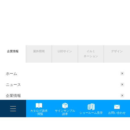
企業情報
屋外照明
LEDサイン
イルミ
デザイン
ネーション
ホーム
ニュース
企業情報
会社概要
----
カタログ請求
サインサンプル
----
ショールーム見学
お問い合わせ
----
-
・閲覧
請求
-
代表挨拶
-
TOP
メディア
ぬ-02-3
サスティナブルの取り組み