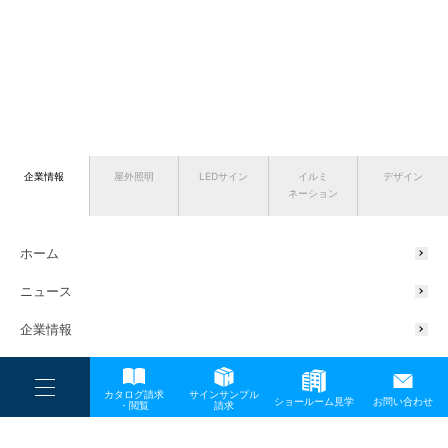
企業情報
屋外照明
LEDサイン
イルミ
デザイン
ネーション
ホーム
ニュース
企業情報
会社概要
----
カタログ請求
サインサンプル
----
ショールーム見学
お問い合わせ
----
代表挨拶
-
・閲覧
請求
-
-
TOP
メディア
section02_00
サスティナブルの取り組み