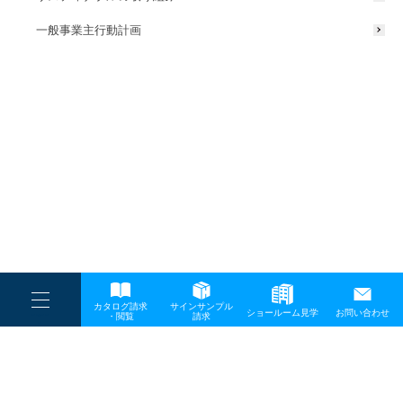
一般事業主行動計画
----
カタログ請求
サインサンプル
----
ショールーム見学
お問い合わせ
----
-
・閲覧
請求
-
-
TOP
メディア
MK表紙-min