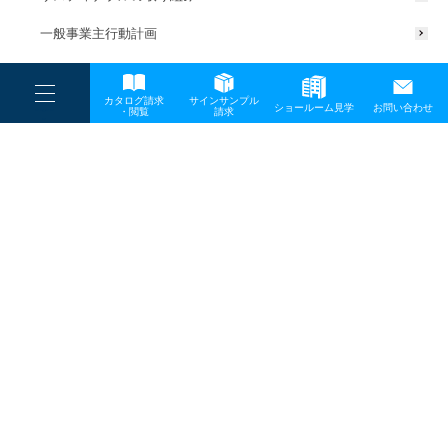
一般事業主行動計画
----
カタログ請求
サインサンプル
----
ショールーム見学
お問い合わせ
----
-
・閲覧
請求
-
-
TOP
メディア
PIC UP_2020.08.03_アートボード 1
プライバシーポリシー
サイトマップ
お問い合わせ