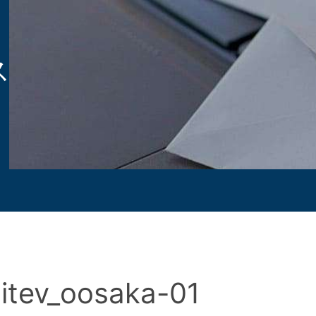
ス
gitev_oosaka-01