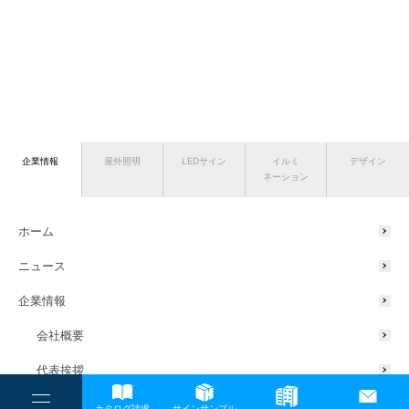
企業情報
屋外照明
LEDサイン
イルミ
デザイン
ネーション
ホーム
ニュース
企業情報
会社概要
代表挨拶
----
サスティナブルの取り組み
カタログ請求
サインサンプル