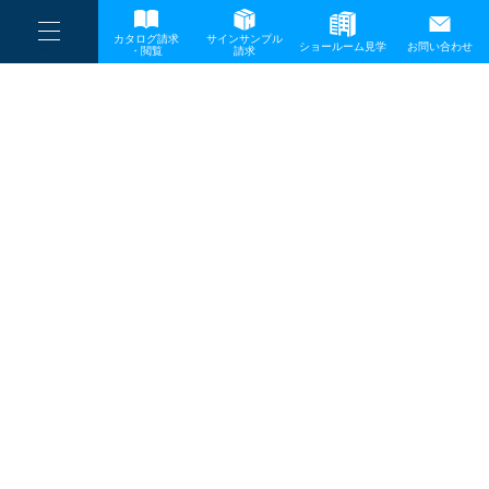
----
一般事業主行動計画
カタログ請求
サインサンプル
----
ショールーム見学
お問い合わせ
----
-
・閲覧
請求
-
-
TOP
メディア
スクリーンショット-2021-03-15-18.49.11
プライバシーポリシー
サイトマップ
お問い合わせ