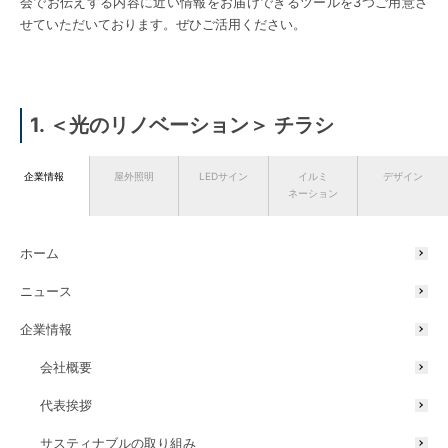
会でお伝えする内容に近い情報をお届けできるツールを3つご用意さ
せていただいております。ぜひご活用ください。
1. ＜光のリノベーション＞ チラシ
こちらのチラシでは、オーナー様向けに当社の展開するサポート体制
企業情報
屋外照明
LEDサイン
イルミ
デザイン
ネーション
をまとめてお伝えしております。
ホーム
チラシはこちら ≫
ニュース
企業情報
会社概要
代表挨拶
サスティナブルの取り組み