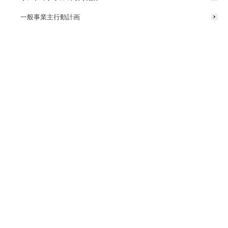
一般事業主行動計画
2. ＜LANDSCAPE LIGHTING＞ カタログ
こちらのカタログではホテル・旅館にフォーカスし、屋外照明のライ
ンアップや施工例を設計者様向けにまとめております。
カタログはこちら ≫