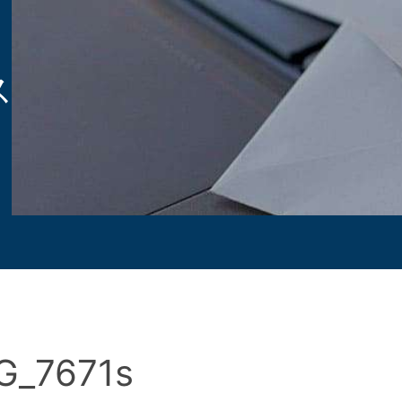
ス
G_7671s