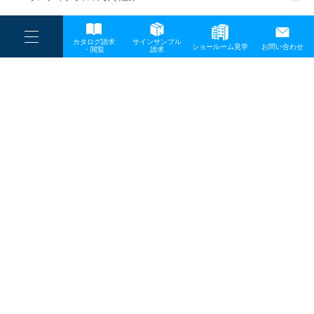
一般事業主行動計画
----
カタログ請求
サインサンプル
----
ショールーム見学
お問い合わせ
----
-
・閲覧
請求
-
-
TOP
メディア
矢櫃_山s-1
プライバシーポリシー
サイトマップ
お問い合わせ