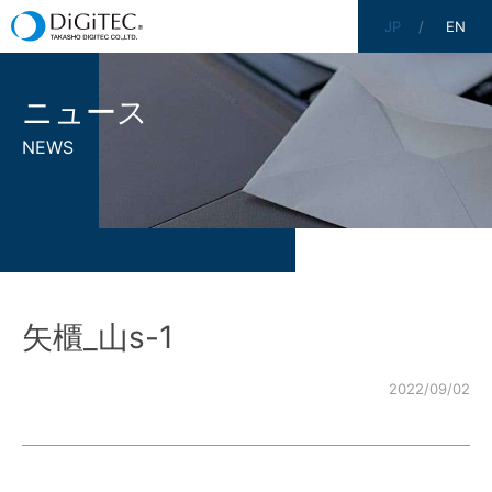
JP
EN
ニュース
NEWS
矢櫃_山s-1
2022/09/02