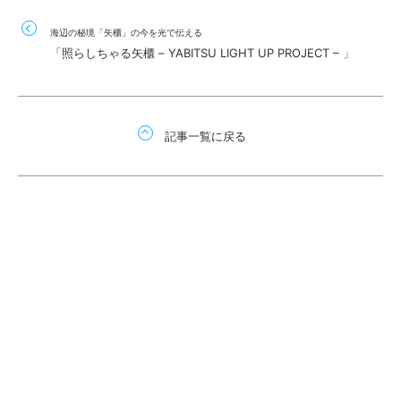
海辺の秘境「矢櫃」の今を光で伝える
「照らしちゃる矢櫃 – YABITSU LIGHT UP PROJECT – 」
記事一覧に戻る