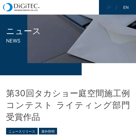
JP
EN
ニュース
NEWS
第30回タカショー庭空間施工例
コンテスト ライティング部門
受賞作品
ニュースリリース
屋外照明